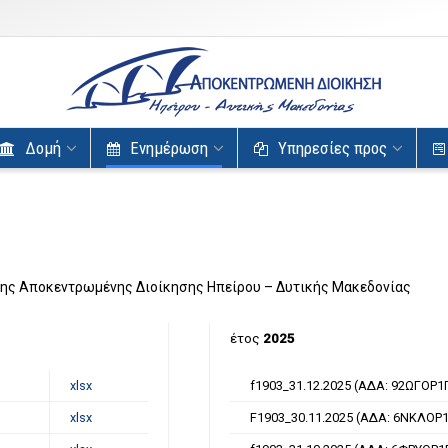
Δομή
Ενημέρωση
Υπηρεσίες προς
ης Αποκεντρωμένης Διοίκησης Ηπείρου – Δυτικής Μακεδονίας
έτος
2025
xlsx
f1903_31.12.2025 (ΑΔΑ: 92ΩΓΟΡ1
xlsx
F1903_30.11.2025 (ΑΔΑ: 6ΝΚΛΟΡ1