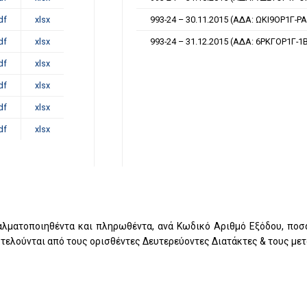
df
xlsx
993-24 – 30.11.2015 (ΑΔΑ: ΩΚΙ9ΟΡ1Γ-Ρ
df
xlsx
993-24 – 31.12.2015 (ΑΔΑ: 6ΡΚΓΟΡ1Γ-1
df
xlsx
df
xlsx
df
xlsx
df
xlsx
αλματοποιηθέντα και πληρωθέντα, ανά Κωδικό Αριθμό Εξόδου, ποσ
τελούνται από τους ορισθέντες Δευτερεύοντες Διατάκτες & τους μετα