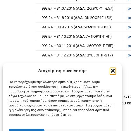
993-24 – 31.07.2016 (ΑΔΑ: Ω6ΩΥΟΡ1Γ-Σ57)
p
993-24 – 31.8.2016 (ΑΔΑ: ΩΚΨΟΟΡ1Γ-45Ψ)
p
993-24 – 30.9.2016 (ΑΔΑ:6ΥΑΨΟΡ1Γ-Η5Σ)
p
993-24 – 31.10.2016 (ΑΔΑ:7Η1ΙΟΡ1Γ-ΠΗΓ)
p
993-24 – 30.11.2016 (ΑΔΑ: Ψ6ΟΞΟΡ1Γ-Τ5Ε)
p
993-24 – 31.12.2016 (ΑΔΑ: ΩΥΒ3ΟΡ1Γ-217)
p
Διαχείριση συναίνεσης
Για να παρέχουμε την καλύτερη εμπειρία, χρησιμοποιούμε
τεχνολογίες όπως cookies για την αποθήκευση ή/και την
πρόσβαση σε πληροφορίες συσκευών. Η συγκατάθεση για τις εν
λόγω τεχνολογίες θα μας επιτρέψει να επεξεργαστούμε δεδομένα
Αναλυτικά εμφανίζονται τα προϋπολογισθέντα, εντ
προσωπικού χαρακτήρα, όπως συμπεριφορά περιήγησης ή
συνολικά (πίνακας 1) καθώς & ανάλυση αυτών που εκ
μοναδικά αναγνωριστικά σε αυτόν τον ιστότοπο. Η μη συγκατάθεση
ή η ανάκληση της συγκατάθεσης, μπορεί να επηρεάσει αρνητικά
ορισμένες λειτουργίες και δυνατότητες.