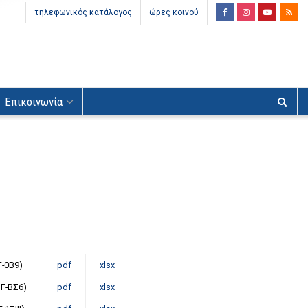
τηλεφωνικός κατάλογος
ώρες κοινού
Επικοινωνία
Γ-0Β9)
pdf
xlsx
Γ-ΒΣ6)
pdf
xlsx