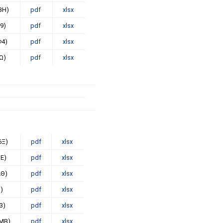
ΒΗ)
pdf
xlsx
9)
pdf
xlsx
Φ4)
pdf
xlsx
Ω)
pdf
xlsx
6Ξ)
pdf
xlsx
ΨΕ)
pdf
xlsx
ΔΘ)
pdf
xlsx
)
pdf
xlsx
3)
pdf
xlsx
ΟΜΒ)
pdf
xlsx