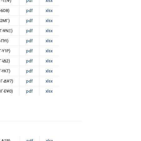
Γ-1ΞΨ)
pdf
xlsx
-6Ο8)
pdf
xlsx
-2ΜΓ)
pdf
xlsx
Γ-ΨΝΞ)
pdf
xlsx
-ΠΥΙ)
pdf
xlsx
Γ-Υ1Ρ)
pdf
xlsx
Γ-ΙΔ2)
pdf
xlsx
Γ-ΥΚΤ)
pdf
xlsx
1Γ-ΔΨ7)
pdf
xlsx
1Γ-ΕΨ0)
pdf
xlsx
-ΔΞΡ)
pdf
xlsx