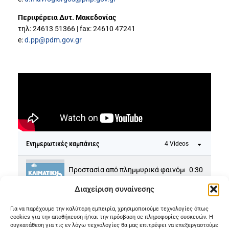
Περιφέρεια Δυτ. Μακεδονίας
τηλ: 24613 51366 | fax: 24610 47241
e:
d.pp@pdm.gov.gr
Ενημερωτικές καμπάνιες
4 Videos
Προστασία από πλημμυρικά φαινόμενα
0:30
Διαχείριση συναίνεσης
Ταξιδεύεις τον χειμώνα; Προετοιμάσου
0:32
Για να παρέχουμε την καλύτερη εμπειρία, χρησιμοποιούμε τεχνολογίες όπως
cookies για την αποθήκευση ή/και την πρόσβαση σε πληροφορίες συσκευών. Η
συγκατάθεση για τις εν λόγω τεχνολογίες θα μας επιτρέψει να επεξεργαστούμε
Προστασία σημαίνει πρόληψη | Πλημμύρες
0:32