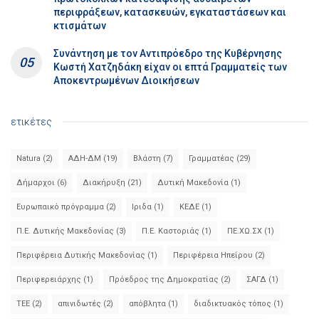
περιφράξεων, κατασκευών, εγκαταστάσεων και
κτισμάτων
Συνάντηση με τον Αντιπρόεδρο της Κυβέρνησης
Κωστή Χατζηδάκη είχαν οι επτά Γραμματείς των
Αποκεντρωμένων Διοικήσεων
ετικέτες
Natura
(2)
ΑΔΗ-ΔΜ
(19)
Βλάστη
(7)
Γραμματέας
(29)
Δήμαρχοι
(6)
Διακήρυξη
(21)
Δυτική Μακεδονία
(1)
Ευρωπαικό πρόγραμμα
(2)
Ιριδα
(1)
ΚΕΔΕ
(1)
Π.Ε. Δυτικής Μακεδονίας
(3)
Π.Ε. Καστοριάς
(1)
ΠΕ.ΧΩ.ΣΧ
(1)
Περιφέρεια Δυτικής Μακεδονίας
(1)
Περιφέρεια Ηπείρου
(2)
Περιφερειάρχης
(1)
Πρόεδρος της Δημοκρατίας
(2)
ΣΑΓΔ
(1)
ΤΕΕ
(2)
απινιδωτές
(2)
απόβλητα
(1)
διαδικτυακός τόπος
(1)